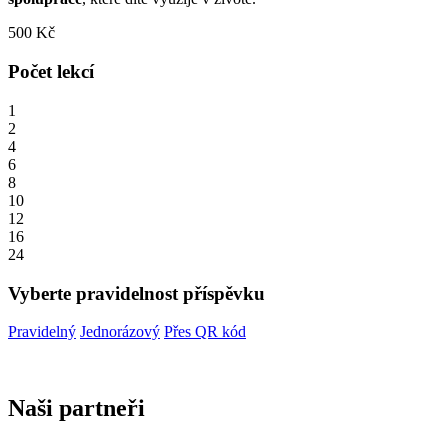
500
Kč
Počet lekcí
1
2
4
6
8
10
12
16
24
Vyberte pravidelnost příspěvku
Pravidelný
Jednorázový
Přes QR kód
Naši partneři