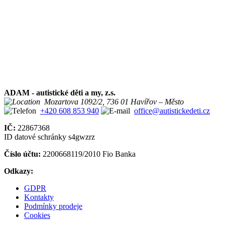
ADAM - autistické děti a my, z.s.
Mozartova 1092/2, 736 01 Havířov – Město
+420 608 853 940
office@autistickedeti.cz
IČ:
22867368
ID datové schránky s4gwzrz
Číslo účtu:
2200668119/2010 Fio Banka
Odkazy:
GDPR
Kontakty
Podmínky prodeje
Cookies