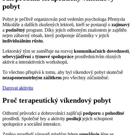
pobyt
Pobyt je pečlivě organizován pod vedením psychologa Přemysla
Mikoláše a dalších zkušených lektorů, kteří se postarají o
zajímavý
a
podnětný
program. Díky jejich odborným znalostem je zajištěn
nejen zábavný obsah, který podporuje účastníky v jejich
individuálním růstu
.
Lektorský tým se zaměřuje na rozvoj
komunikačních dovedností
,
sebevyjádření
a
týmové spolupráce
prostřednictvím různých
aktivit a interaktivních workshopů.
To všechno přispívá k tomu, aby byl víkendový pobyt skutečně
nezapomenutelným zážitkem
pro všechny zúčastněné.
Darovat aktivitu
Proč terapeutický víkendový pobyt
Odborní průvodci a dobrovolníci zajišťují
podporu
a
pohodlné
prostředí. Společné hry a aktivity
posilují
jejich schopnost
spolupráce a sociální interakce.
Změna prostředí zároveň mladým lidem
umožňuje
lépe se