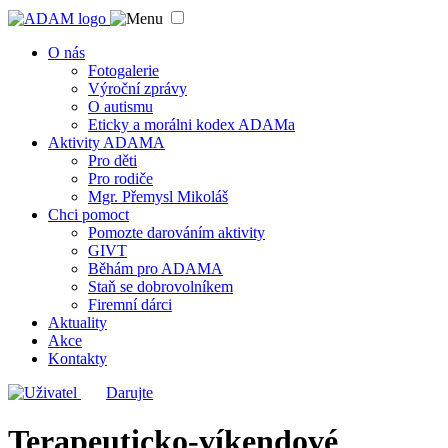
O nás
Fotogalerie
Výroční zprávy
O autismu
Eticky a morálni kodex ADAMa
Aktivity ADAMA
Pro děti
Pro rodiče
Mgr. Přemysl Mikoláš
Chci pomoct
Pomozte darováním aktivity
GIVT
Běhám pro ADAMA
Staň se dobrovolníkem
Firemní dárci
Aktuality
Akce
Kontakty
Darujte
Terapeuticko-víkendové