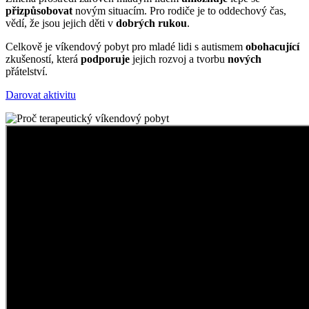
přizpůsobovat
novým situacím. Pro rodiče je to oddechový čas,
vědí, že jsou jejich děti v
dobrých rukou
.
Celkově je víkendový pobyt pro mladé lidi s autismem
obohacující
zkušeností, která
podporuje
jejich rozvoj a tvorbu
nových
přátelství.
Darovat aktivitu